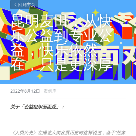
回到主页
昆明麦田：从快
乐公益到专业公
益，快乐依然
在，只是更深厚
2022年8月12日
·
案例库
关于「公益组织面面观」：
《人类简史》在描述人类发展历史时这样说过，基于“想象