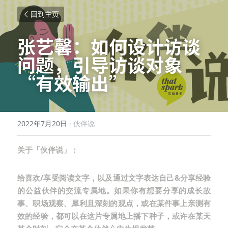
回到主页
张艺馨：如何设计访谈
问题，引导访谈对象
“有效输出”
2022年7月20日
·
伙伴说
关于「伙伴说」：
给喜欢/享受阅读文字，以及通过文字表达自己&分享经验
的公益伙伴的交流专属地。如果你有想要分享的成长故
事、职场观察、犀利且深刻的观点，或在某件事上亲测有
效的经验，都可以在这片专属地上播下种子，或许在某天